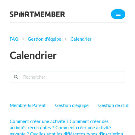
À propos de sportmember
Qui sommes-nous ?
L'équipe SportMember
FAQ
Gestion d'équipe
Calendrier
Carrière
Calendrier
Fonctionnalités
Calendrier sportif
Collecte de cotisations
Module de site Web
Application sportive
Membre & Parent
Gestion d'équipe
Gestion de club
Boutique en ligne
Comment créer une activité ?
Comment créer des
Combien ça coûte ?
activités récurrentes ?
Comment créer une activité
Français
payante ?
Quelles sont les différentes types d'inscription