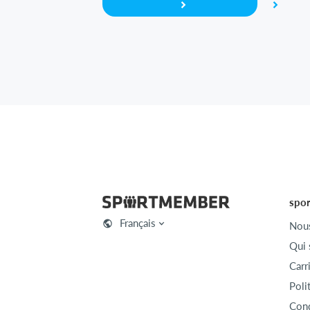
spo
Français
Nous
Qui
Carr
Poli
Cond