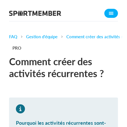
À propos de sportmember
Qui sommes-nous ?
L'équipe SportMember
FAQ
Gestion d'équipe
Comment créer des activités réc
Carrière
PRO
Fonctionnalités
Comment créer des
Calendrier sportif
activités récurrentes ?
Collecte de cotisations
Module de site Web
Application sportive
Boutique en ligne
Combien ça coûte ?
Pourquoi les activités récurrentes sont-
Français