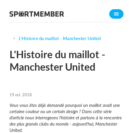
À propos de sportmember
Qui sommes-nous ?
L'équipe SportMember
L'Histoire du maillot - Manchester United
Carrière
L'Histoire du maillot -
Fonctionnalités
Manchester United
Calendrier sportif
Collecte de cotisations
Module de site Web
19 oct. 2018
Application sportive
Vous vous êtes déjà demandé pourquoi un maillot avait une
Boutique en ligne
certaine couleur ou un certain design ? Dans cette série
d'article nous interrogeons l'histoire et partons à la rencontre
Combien ça coûte ?
des plus grands clubs du monde - aujourd'hui, Manchester
United.
Français