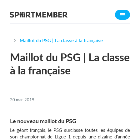
À propos de sportmember
Qui sommes-nous ?
L'équipe SportMember
Maillot du PSG | La classe à la française
Carrière
Maillot du PSG | La classe
Fonctionnalités
à la française
Calendrier sportif
Collecte de cotisations
Module de site Web
20 mar. 2019
Application sportive
Boutique en ligne
Le nouveau maillot du PSG
Combien ça coûte ?
Le géant français, le PSG surclasse toutes les équipes de
son championnat de Ligue 1 depuis une dizaine d'année
Français