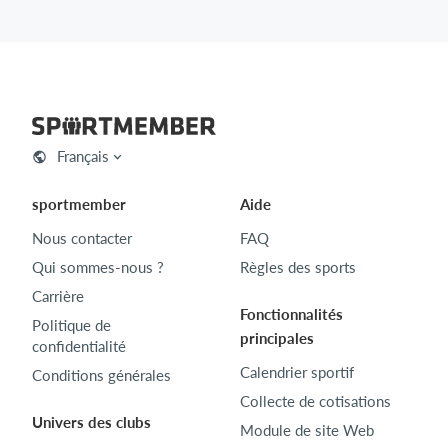
Français
sportmember
Aide
Nous contacter
FAQ
Qui sommes-nous ?
Règles des sports
Carrière
Fonctionnalités
Politique de
principales
confidentialité
Calendrier sportif
Conditions générales
Collecte de cotisations
Univers des clubs
Module de site Web