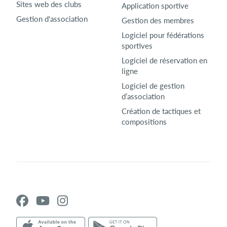
Sites web des clubs
Application sportive
Gestion d'association
Gestion des membres
Logiciel pour fédérations
sportives
Logiciel de réservation en
ligne
Logiciel de gestion
d’association
Création de tactiques et
compositions