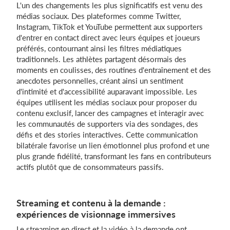
L'un des changements les plus significatifs est venu des
médias sociaux. Des plateformes comme Twitter,
Instagram, TikTok et YouTube permettent aux supporters
d'entrer en contact direct avec leurs équipes et joueurs
préférés, contournant ainsi les filtres médiatiques
traditionnels. Les athlètes partagent désormais des
moments en coulisses, des routines d'entraînement et des
anecdotes personnelles, créant ainsi un sentiment
d'intimité et d'accessibilité auparavant impossible. Les
équipes utilisent les médias sociaux pour proposer du
contenu exclusif, lancer des campagnes et interagir avec
les communautés de supporters via des sondages, des
défis et des stories interactives. Cette communication
bilatérale favorise un lien émotionnel plus profond et une
plus grande fidélité, transformant les fans en contributeurs
actifs plutôt que de consommateurs passifs.
Streaming et contenu à la demande :
expériences de visionnage immersives
Le streaming en direct et la vidéo à la demande ont