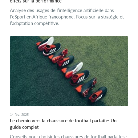
effets sur la performance
Analyse des usages de l’intelligence artificielle dans
l’eSport en Afrique francophone. Focus sur la stratégie et
l’adaptation compétitive.
14 fév. 2025
Le chemin vers la chaussure de football parfaite: Un
guide complet
Conseils pour choisir les chaussures de football parfaites :