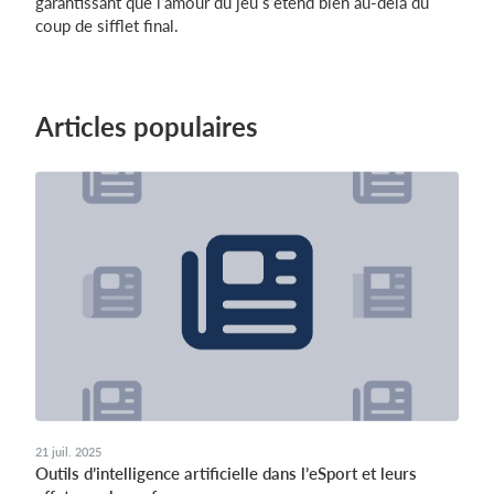
garantissant que l’amour du jeu s’étend bien au-delà du
coup de sifflet final.
Articles populaires
21 juil. 2025
Outils d’intelligence artificielle dans l’eSport et leurs