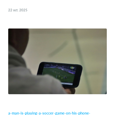
22 oct. 2025
Se connecter
a-man-is-playing-a-soccer-game-on-his-phone-