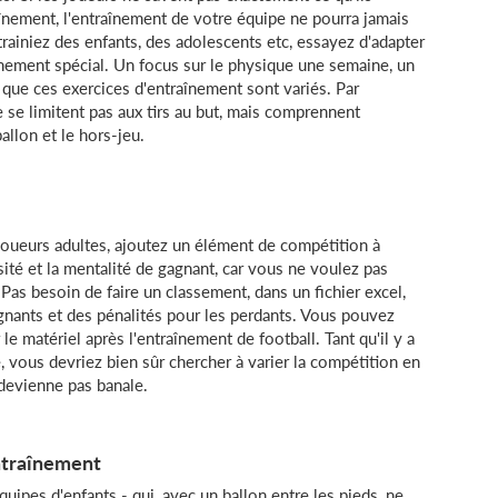
aînement, l'entraînement de votre équipe ne pourra jamais
rainiez des enfants, des adolescents etc, essayez d'adapter
ainement spécial. Un focus sur le physique une semaine, un
t que ces exercices d'entraînement sont variés. Par
e se limitent pas aux tirs au but, mais comprennent
llon et le hors-jeu.
joueurs adultes, ajoutez un élément de compétition à
sité et la mentalité de gagnant, car vous ne voulez pas
Pas besoin de faire un classement, dans un fichier excel,
gnants et des pénalités pour les perdants. Vous pouvez
e matériel après l'entraînement de football. Tant qu'il y a
e, vous devriez bien sûr chercher à varier la compétition en
devienne pas banale.
entraînement
uipes d'enfants - qui, avec un ballon entre les pieds, ne