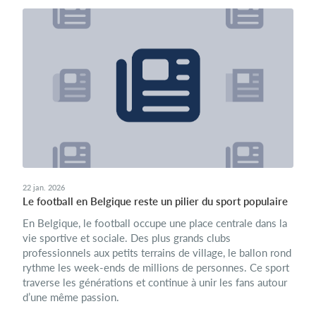
22 jan. 2026
Le football en Belgique reste un pilier du sport populaire
En Belgique, le football occupe une place centrale dans la
vie sportive et sociale. Des plus grands clubs
professionnels aux petits terrains de village, le ballon rond
rythme les week-ends de millions de personnes. Ce sport
traverse les générations et continue à unir les fans autour
d’une même passion.