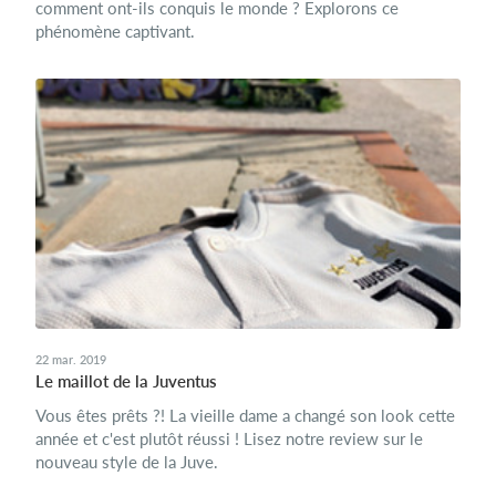
comment ont-ils conquis le monde ? Explorons ce
phénomène captivant.
22 mar. 2019
Le maillot de la Juventus
Vous êtes prêts ?! La vieille dame a changé son look cette
année et c'est plutôt réussi ! Lisez notre review sur le
nouveau style de la Juve.