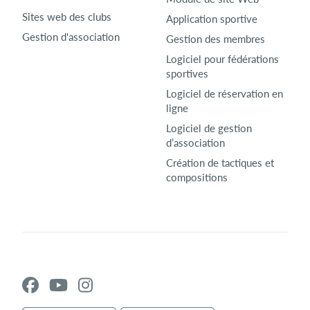
Sites web des clubs
Application sportive
Gestion d'association
Gestion des membres
Logiciel pour fédérations
sportives
Logiciel de réservation en
ligne
Logiciel de gestion
d’association
Création de tactiques et
compositions