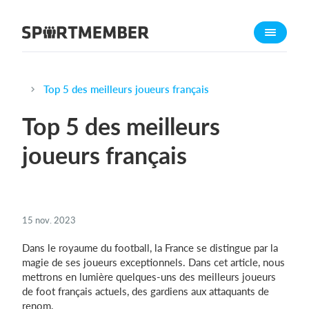
À propos de sportmember
Qui sommes-nous ?
L'équipe SportMember
Top 5 des meilleurs joueurs français
Carrière
Top 5 des meilleurs
Fonctionnalités
joueurs français
Calendrier sportif
Collecte de cotisations
Module de site Web
15 nov. 2023
Application sportive
Boutique en ligne
Dans le royaume du football, la France se distingue par la
magie de ses joueurs exceptionnels. Dans cet article, nous
mettrons en lumière quelques-uns des meilleurs joueurs
Combien ça coûte ?
de foot français actuels, des gardiens aux attaquants de
Français
renom.