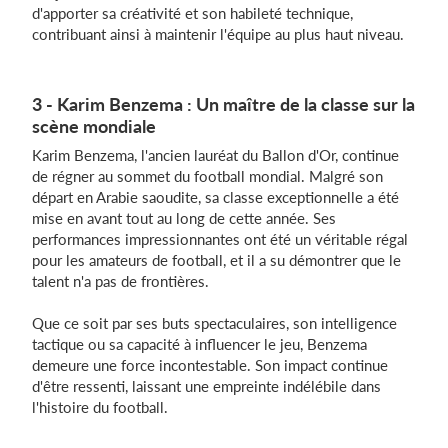
d'apporter sa créativité et son habileté technique,
contribuant ainsi à maintenir l'équipe au plus haut niveau.
3 - Karim Benzema : Un maître de la classe sur la
scène mondiale
Karim Benzema, l'ancien lauréat du Ballon d'Or, continue
de régner au sommet du football mondial. Malgré son
départ en Arabie saoudite, sa classe exceptionnelle a été
mise en avant tout au long de cette année. Ses
performances impressionnantes ont été un véritable régal
pour les amateurs de football, et il a su démontrer que le
talent n'a pas de frontières.
Que ce soit par ses buts spectaculaires, son intelligence
tactique ou sa capacité à influencer le jeu, Benzema
demeure une force incontestable. Son impact continue
d'être ressenti, laissant une empreinte indélébile dans
l'histoire du football.