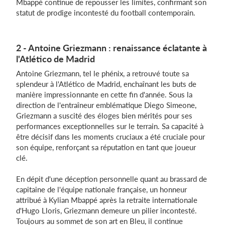
Mbappé continue de repousser les limites, confirmant son
statut de prodige incontesté du football contemporain.
2 - Antoine Griezmann : renaissance éclatante à
l'Atlético de Madrid
Antoine Griezmann, tel le phénix, a retrouvé toute sa
splendeur à l'Atlético de Madrid, enchaînant les buts de
manière impressionnante en cette fin d'année. Sous la
direction de l'entraîneur emblématique Diego Simeone,
Griezmann a suscité des éloges bien mérités pour ses
performances exceptionnelles sur le terrain. Sa capacité à
être décisif dans les moments cruciaux a été cruciale pour
son équipe, renforçant sa réputation en tant que joueur
clé.
En dépit d'une déception personnelle quant au brassard de
capitaine de l'équipe nationale française, un honneur
attribué à Kylian Mbappé après la retraite internationale
d'Hugo Lloris, Griezmann demeure un pilier incontesté.
Toujours au sommet de son art en Bleu, il continue