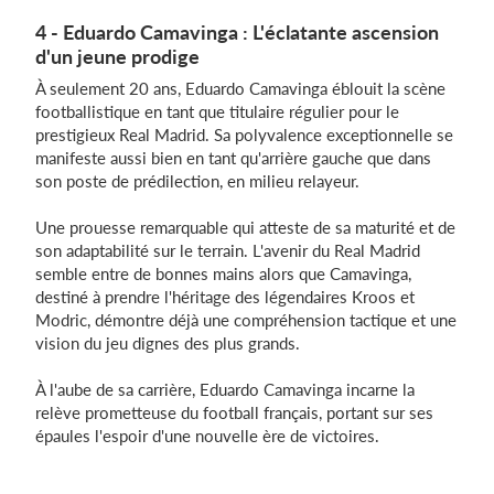
4 - Eduardo Camavinga : L'éclatante ascension
d'un jeune prodige
À seulement 20 ans, Eduardo Camavinga éblouit la scène
footballistique en tant que titulaire régulier pour le
prestigieux Real Madrid. Sa polyvalence exceptionnelle se
manifeste aussi bien en tant qu'arrière gauche que dans
son poste de prédilection, en milieu relayeur.
Une prouesse remarquable qui atteste de sa maturité et de
son adaptabilité sur le terrain. L'avenir du Real Madrid
semble entre de bonnes mains alors que Camavinga,
destiné à prendre l'héritage des légendaires Kroos et
Modric, démontre déjà une compréhension tactique et une
vision du jeu dignes des plus grands.
À l'aube de sa carrière, Eduardo Camavinga incarne la
relève prometteuse du football français, portant sur ses
épaules l'espoir d'une nouvelle ère de victoires.