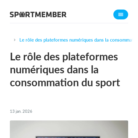
À propos de sportmember
Qui sommes-nous ?
L'équipe SportMember
Le rôle des plateformes numériques dans la consommatio
Carrière
Le rôle des plateformes
Fonctionnalités
numériques dans la
Calendrier sportif
consommation du sport
Collecte de cotisations
Module de site Web
Application sportive
Boutique en ligne
13 jan. 2026
Combien ça coûte ?
Français