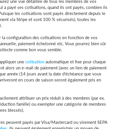
aurez une vue détaillée de tous les membres de vos
i a payé ses cotisations, quand ils ont payés, combien ils
 Puisque les cotisations sont payés directement depuis le
nent via Stripe et sont 100 % sécurisés), toutes les
t.
 la configuration des cotisations en fonction de vos
, annuelle, paiement échelonné etc. Vous pourrez bien sûr
a collecte comme bon vous semble.
appliquer une
cotisation
automatique et fixe pour chaque
nt alors un e-mail de paiement (avec un lien de paiement
ue année (14 jours avant la date d'échéance que vous
rriveront en cours de saison seront également pris en
cilement attribuer un prix réduit à des membres (par ex.
éduction famille) ou exempter une catégorie de membres
res blessés).
es peuvent payés par Visa/Mastercard ou virement SEPA
mber
. Ils peuvent également enregistrés un moyen de