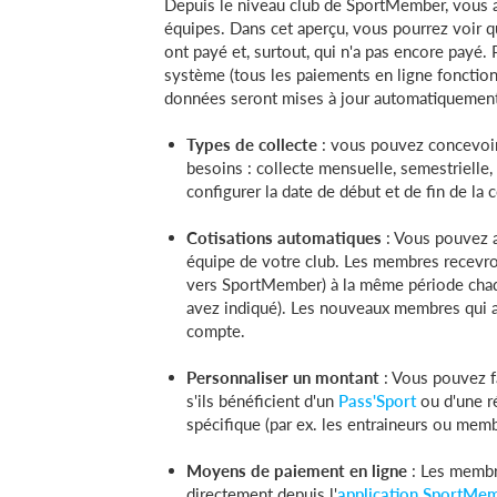
Depuis le niveau club de SportMember, vous 
équipes. Dans cet aperçu, vous pourrez voir qu
ont payé et, surtout, qui n'a pas encore payé.
système (tous les paiements en ligne fonction
données seront mises à jour automatiquemen
Types de collecte
: vous pouvez concevoir
besoins : collecte mensuelle, semestrielle
configurer la date de début et de fin de l
Cotisations automatiques
: Vous pouvez 
équipe de votre club. Les membres recevro
vers SportMember) à la même période chaq
avez indiqué). Les nouveaux membres qui a
compte.
Personnaliser un montant
: Vous pouvez fa
s'ils bénéficient d'un
Pass'Sport
ou d'une r
spécifique (par ex. les entraineurs ou memb
Moyens de paiement en ligne
: Les membr
directement depuis l'
application SportMe