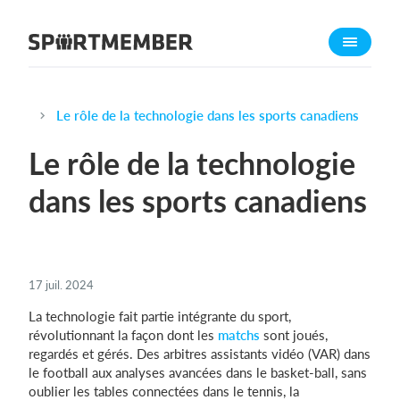
À propos de sportmember
Qui sommes-nous ?
L'équipe SportMember
Le rôle de la technologie dans les sports canadiens
Carrière
Le rôle de la technologie
Fonctionnalités
dans les sports canadiens
Calendrier sportif
Collecte de cotisations
Module de site Web
17 juil. 2024
Application sportive
La technologie fait partie intégrante du sport,
Boutique en ligne
révolutionnant la façon dont les
matchs
sont joués,
regardés et gérés. Des arbitres assistants vidéo (VAR) dans
Combien ça coûte ?
le football aux analyses avancées dans le basket-ball, sans
oublier les tables connectées dans le tennis, la
Français