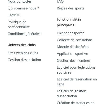
Nous contacter
FAQ
Qui sommes-nous ?
Règles des sports
Carrière
Fonctionnalités
Politique de
principales
confidentialité
Calendrier sportif
Conditions générales
Collecte de cotisations
Univers des clubs
Module de site Web
Sites web des clubs
Application sportive
Gestion d'association
Gestion des membres
Logiciel pour fédérations
sportives
Logiciel de réservation en
ligne
Logiciel de gestion
d’association
Création de tactiques et