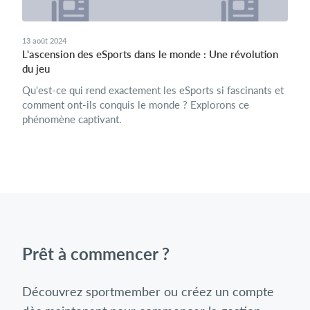
13 août 2024
L'ascension des eSports dans le monde : Une révolution
du jeu
Qu'est-ce qui rend exactement les eSports si fascinants et
comment ont-ils conquis le monde ? Explorons ce
phénomène captivant.
Prêt à commencer ?
Découvrez sportmember ou créez un compte