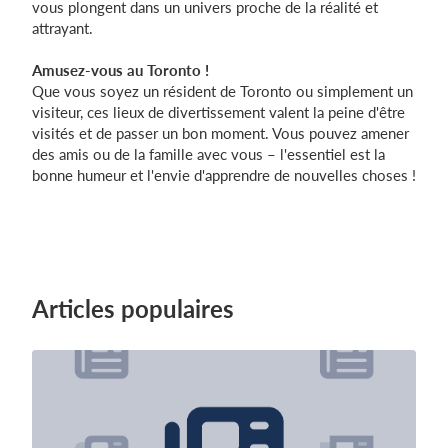
vous plongent dans un univers proche de la réalité et
attrayant.
Amusez-vous au Toronto !
Que vous soyez un résident de Toronto ou simplement un
visiteur, ces lieux de divertissement valent la peine d'être
visités et de passer un bon moment. Vous pouvez amener
des amis ou de la famille avec vous – l'essentiel est la
bonne humeur et l'envie d'apprendre de nouvelles choses !
Articles populaires