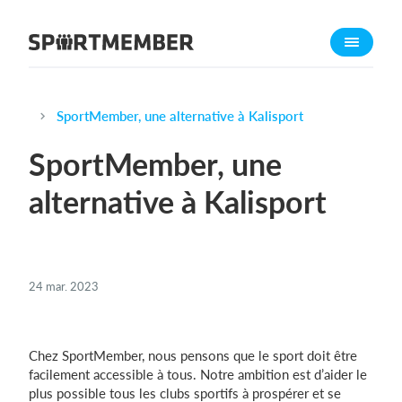
À propos de sportmember
Qui sommes-nous ?
L'équipe SportMember
SportMember, une alternative à Kalisport
Carrière
SportMember, une
Fonctionnalités
alternative à Kalisport
Calendrier sportif
Collecte de cotisations
Module de site Web
24 mar. 2023
Application sportive
Boutique en ligne
Chez SportMember, nous pensons que le sport doit être
Combien ça coûte ?
facilement accessible à tous. Notre ambition est d’aider le
plus possible tous les clubs sportifs à prospérer et se
Français