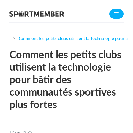
À propos de sportmember
Qui sommes-nous ?
L'équipe SportMember
Comment les petits clubs utilisent la technologie pour bâ
Carrière
Comment les petits clubs
Fonctionnalités
utilisent la technologie
Calendrier sportif
pour bâtir des
Collecte de cotisations
Module de site Web
communautés sportives
Application sportive
plus fortes
Boutique en ligne
Combien ça coûte ?
Français
12 déc. 2025