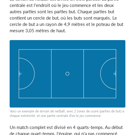
centrale est l'endroit où le jeu commence et les deux
autres parties sont les parties but. Chaque parties but
contient un cercle de but, où les buts sont marqués. Le
cercle de but a un rayon de 4,9 mètres et le poteau de but
mesure 3,05 mètres de haut.
Voici un exemple de terrain de netball, avec 2 zones de score (parties de but) à
chaque extrémité, et une partie centrale d'où le jeu commence.
Un match complet est divisé en 4 quarts-temps. Au début
de chaque quart-temps, l'équipe, qui n'a pas commencé