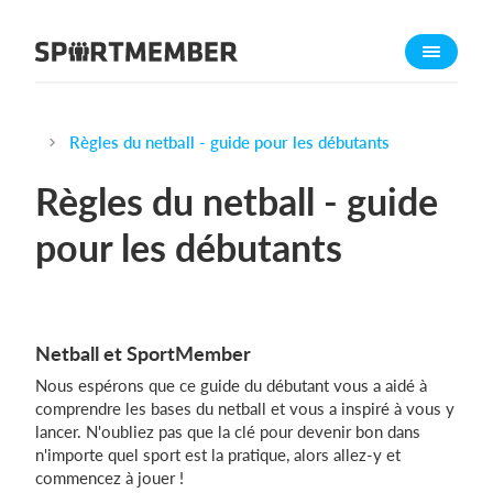
À propos de sportmember
Qui sommes-nous ?
L'équipe SportMember
Règles du netball - guide pour les débutants
Carrière
Règles du netball - guide
Fonctionnalités
pour les débutants
Calendrier sportif
Collecte de cotisations
Module de site Web
Netball et SportMember
Application sportive
Nous espérons que ce guide du débutant vous a aidé à
Boutique en ligne
comprendre les bases du netball et vous a inspiré à vous y
lancer. N'oubliez pas que la clé pour devenir bon dans
Combien ça coûte ?
n'importe quel sport est la pratique, alors allez-y et
commencez à jouer !
Français