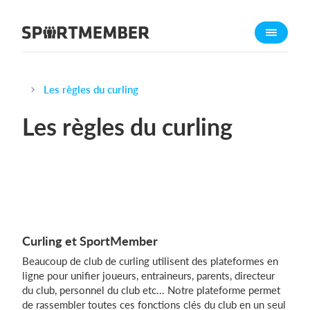
À propos de sportmember
Qui sommes-nous ?
L'équipe SportMember
Les règles du curling
Carrière
Les règles du curling
Fonctionnalités
Calendrier sportif
Collecte de cotisations
Module de site Web
Application sportive
Curling et SportMember
Boutique en ligne
Beaucoup de club de curling utilisent des plateformes en
ligne pour unifier joueurs, entraineurs, parents, directeur
Combien ça coûte ?
du club, personnel du club etc... Notre plateforme permet
de rassembler toutes ces fonctions clés du club en un seul
Français