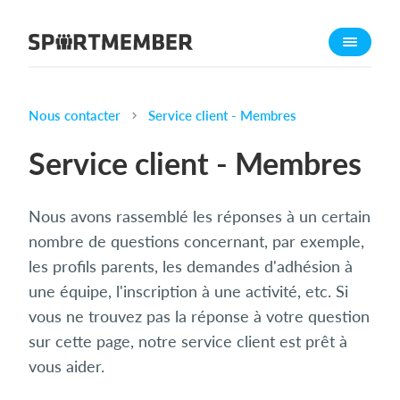
À propos de sportmember
Qui sommes-nous ?
L'équipe SportMember
Nous contacter
Service client - Membres
Carrière
Service client - Membres
Fonctionnalités
Calendrier sportif
Nous avons rassemblé les réponses à un certain
Collecte de cotisations
nombre de questions concernant, par exemple,
Module de site Web
les profils parents, les demandes d'adhésion à
une équipe, l'inscription à une activité, etc. Si
Application sportive
vous ne trouvez pas la réponse à votre question
Boutique en ligne
sur cette page, notre service client est prêt à
vous aider.
Combien ça coûte ?
Français