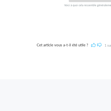
Voici à quoi cela ressemble généraleme
Cet article vous a-t-il été utile ?
1
su