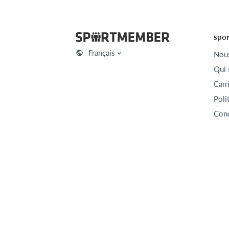
spo
Français
Nous
Qui
Carr
Poli
Cond