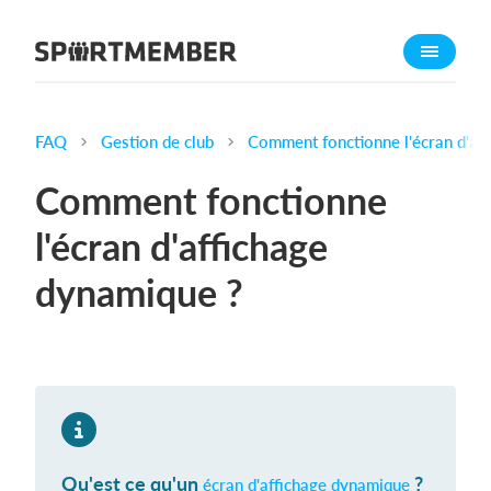
À propos de sportmember
Qui sommes-nous ?
L'équipe SportMember
FAQ
Gestion de club
Comment fonctionne l'écran d'af
Carrière
Comment fonctionne
Fonctionnalités
l'écran d'affichage
Calendrier sportif
dynamique ?
Collecte de cotisations
Module de site Web
Application sportive
Boutique en ligne
Combien ça coûte ?
Qu'est ce qu'un
?
Français
écran d'affichage dynamique