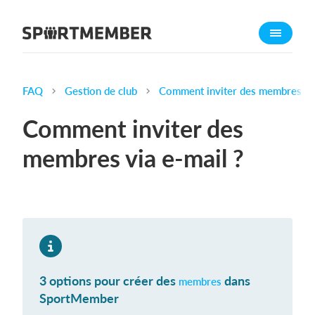
À propos de sportmember
Qui sommes-nous ?
L'équipe SportMember
FAQ
Gestion de club
Comment inviter des membres via
Carrière
Comment inviter des
Fonctionnalités
membres via e-mail ?
Calendrier sportif
Collecte de cotisations
Module de site Web
Application sportive
Boutique en ligne
3 options pour créer des
dans
membres
Combien ça coûte ?
SportMember
Français