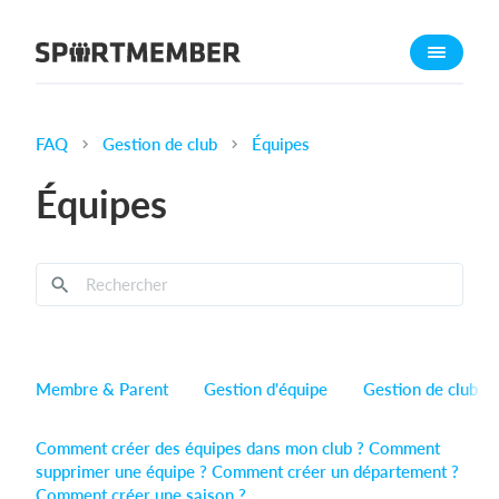
À propos de sportmember
Qui sommes-nous ?
L'équipe SportMember
FAQ
Gestion de club
Équipes
Carrière
Équipes
Fonctionnalités
Calendrier sportif
Collecte de cotisations
Module de site Web
Application sportive
Membre & Parent
Gestion d'équipe
Gestion de club
Boutique en ligne
Comment créer des équipes dans mon club ?
Comment
Combien ça coûte ?
supprimer une équipe ?
Comment créer un département ?
Français
Comment créer une saison ?