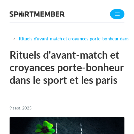
À propos de sportmember
Qui sommes-nous ?
L'équipe SportMember
Rituels d'avant-match et croyances porte-bonheur dans le 
Carrière
Rituels d'avant-match et
Fonctionnalités
croyances porte-bonheur
Calendrier sportif
dans le sport et les paris
Collecte de cotisations
Module de site Web
Application sportive
Boutique en ligne
9 sept. 2025
Combien ça coûte ?
Français