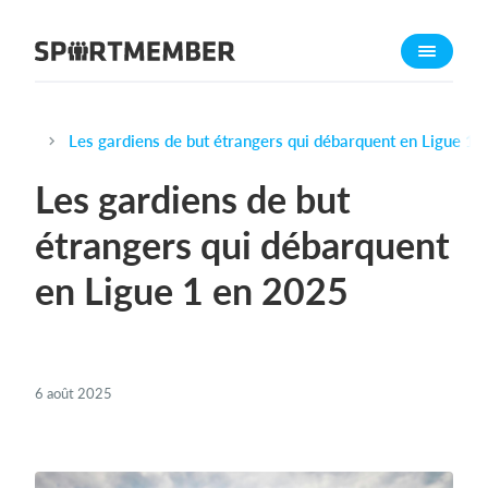
À propos de sportmember
Qui sommes-nous ?
L'équipe SportMember
Les gardiens de but étrangers qui débarquent en Ligue 1 
Carrière
Les gardiens de but
Fonctionnalités
étrangers qui débarquent
Calendrier sportif
en Ligue 1 en 2025
Collecte de cotisations
Module de site Web
Application sportive
Boutique en ligne
6 août 2025
Combien ça coûte ?
Français