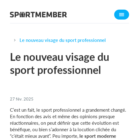
À propos de sportmember
Qui sommes-nous ?
L'équipe SportMember
Le nouveau visage du sport professionnel
Carrière
Le nouveau visage du
Fonctionnalités
sport professionnel
Calendrier sportif
Collecte de cotisations
Module de site Web
27 fév. 2025
Application sportive
C’est un fait, le sport professionnel a grandement changé.
Boutique en ligne
En fonction des avis et même des opinions presque
réactionnaires, on peut définir que cette évolution est
Combien ça coûte ?
bénéfique, ou bien s’adonner à la locution clichée du
“c’était mieux avant”. Peu importe,
le sport moderne
Français