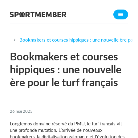
À propos de sportmember
Qui sommes-nous ?
L'équipe SportMember
Bookmakers et courses hippiques : une nouvelle ère pour l
Carrière
Bookmakers et courses
Fonctionnalités
hippiques : une nouvelle
Calendrier sportif
ère pour le turf français
Collecte de cotisations
Module de site Web
Application sportive
Boutique en ligne
26 mai 2025
Longtemps domaine réservé du PMU, le turf français vit
Combien ça coûte ?
une profonde mutation. L’arrivée de nouveaux
Français
bookmakers, la digitalisation galopante et l'évolution des