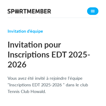
À propos de sportmember
Qui sommes-nous ?
L'équipe SportMember
Invitation d’équipe
Carrière
Invitation pour
Fonctionnalités
Inscriptions EDT 2025-
Calendrier sportif
2026
Collecte de cotisations
Module de site Web
Application sportive
Vous avez été invité à rejoindre l'équipe
"Inscriptions EDT 2025-2026 " dans le club
Boutique en ligne
Tennis Club Howald.
Combien ça coûte ?
Français