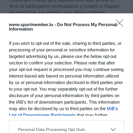
droit de participation via Holdsport, y compris si l'équipe
ne répond pas aux attentes, vous devez contacter
immédiatement le Club, qui est responsable de l'équipe
pour laquelle le droit de participation est vendu via
www.sportmember.lu -
Do Not Process My Personal
Information
Holdsport. Holdsport n'assume aucune responsabilité à
votre égard en cas d'erreurs, de défauts ou du fait que
l'équipe pour laquelle vous avez acquis un droit de
If you wish to opt-out of the sale, sharing to third parties, or
participation via Holdsport ne répondrait pas aux attentes
processing of your personal or sensitive information for
par ailleurs.
targeted advertising by us, please use the below opt-out
section to confirm your selection. Please note that after
5.9 Holdsport est en droit, peu avant l'expiration de la
your opt-out request is processed you may continue seeing
période pour laquelle vous avez acheté un droit de
interest-based ads based on personal information utilized
participation à une équipe via Holdsport, de vous
by us or personal information disclosed to third parties prior
contacter par e-mail ou par tout autre moyen que vous
to your opt-out. You may separately opt-out of the further
avez accepté d'être contacté, afin de vous rappeler que
disclosure of your personal information by third parties on
vous devez acheter un droit de participation à l'équipe
the IAB’s list of downstream participants. This information
pour la période à venir. Holdsport n'y est toutefois pas
may also be disclosed by us to third parties on the
IAB’s
tenu. Si vous avez consenti à des paiements continus, par
List of Downstream Participants
that may further
exemple le paiement de prélèvements de cotisations
disclose it to other third parties.
continus ou d'abonnements, ces prélèvements peuvent
Personal Data Processing Opt Outs
être effectués sans autre préavis. Voir également le point