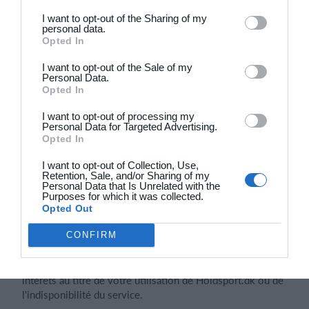
5.6 ci-dessus.
I want to opt-out of the Sharing of my
personal data.
Opted In
6. Limitations de responsabilité
I want to opt-out of the Sale of my
6.1 Holdsport.dk et les services de Holdsport sont mis à
Personal Data.
Opted In
disposition tels quels et dans l'état où ils se trouvent à
tout moment. Holdsport s'efforce de rendre les services
I want to opt-out of processing my
disponibles à tout moment mais ne le garantit pas.
Personal Data for Targeted Advertising.
Holdsport ne peut être tenu responsable de
Opted In
l'indisponibilité de l'accès à Holdsport.dk et aux autres
services, des autres perturbations de fonctionnement, des
I want to opt-out of Collection, Use,
Retention, Sale, and/or Sharing of my
pannes système ou équivalents, que Holdsport aurait ou
Personal Data that Is Unrelated with the
non pu les éviter.
Purposes for which it was collected.
Opted Out
6.2 Toute utilisation de Holdsport.dk et des autres
services de Holdsport se fait sous votre propre
CONFIRM
responsabilité et à vos propres risques. Holdsport ne
pourra en aucun cas être tenu responsable de dommages-
intérêts au titre de votre utilisation de Holdsport.dk ou de
l'indisponibilité du service.