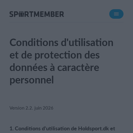
À propos de sportmember
Qui sommes-nous ?
L'équipe SportMember
Conditions d'utilisation
Carrière
et de protection des
Fonctionnalités
données à caractère
Calendrier sportif
personnel
Collecte de cotisations
Module de site Web
Application sportive
Boutique en ligne
Version 2.2. juin 2026
Combien ça coûte ?
1. Conditions d'utilisation de Holdsport.dk et
Français