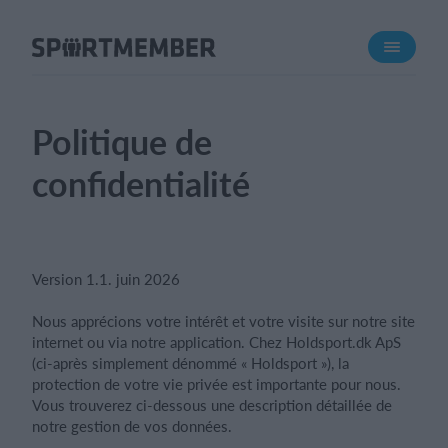
À propos de sportmember
Qui sommes-nous ?
L'équipe SportMember
Politique de
Carrière
confidentialité
Fonctionnalités
Calendrier sportif
Collecte de cotisations
Version 1.1. juin 2026
Module de site Web
Nous apprécions votre intérêt et votre visite sur notre site
Application sportive
internet ou via notre application. Chez Holdsport.dk ApS
Boutique en ligne
(ci-après simplement dénommé « Holdsport »), la
protection de votre vie privée est importante pour nous.
Vous trouverez ci-dessous une description détaillée de
Combien ça coûte ?
notre gestion de vos données.
Français