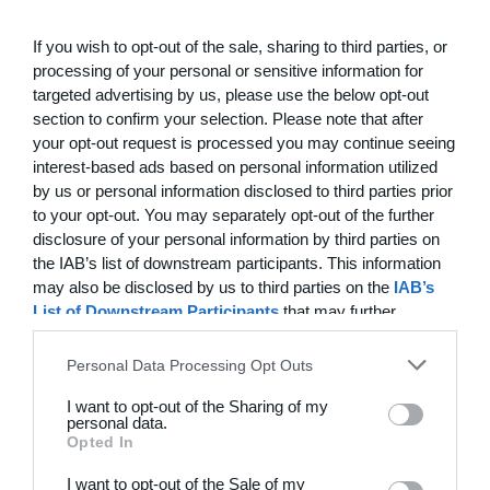
ces outils. Le dialogue avec les utilisateurs est anonymisé.
En tant qu'utilisateur, vous acceptez cette utilisation.
If you wish to opt-out of the sale, sharing to third parties, or
processing of your personal or sensitive information for
targeted advertising by us, please use the below opt-out
7. Inscription et informations relatives aux
section to confirm your selection. Please note that after
membres
your opt-out request is processed you may continue seeing
a. Enregistrement des données et rapport avec les
interest-based ads based on personal information utilized
Conditions d'utilisation et de protection des données à
by us or personal information disclosed to third parties prior
caractère personnel et les clubs
to your opt-out. You may separately opt-out of the further
disclosure of your personal information by third parties on
Lorsque vous êtes inscrit pour utiliser le service de
the IAB’s list of downstream participants. This information
Holdsport, nous collectons et conservons des
may also be disclosed by us to third parties on the
IAB’s
informations à caractère personnel telles que le nom,
List of Downstream Participants
that may further
l'adresse, le numéro de téléphone et l'adresse e-mail, ainsi
disclose it to other third parties.
que l'enregistrement des activités et des événements, y
Personal Data Processing Opt Outs
compris la présence, les paiements et éléments similaires.
Les utilisateurs inscrits peuvent à tout moment modifier
I want to opt-out of the Sharing of my
ou supprimer les données saisies. Pour plus de détails,
personal data.
nous renvoyons aux Conditions d'utilisation et de
Opted In
protection des données à caractère personnel de
Holdsport. Celles-ci sont disponibles sur le site internet,
I want to opt-out of the Sale of my