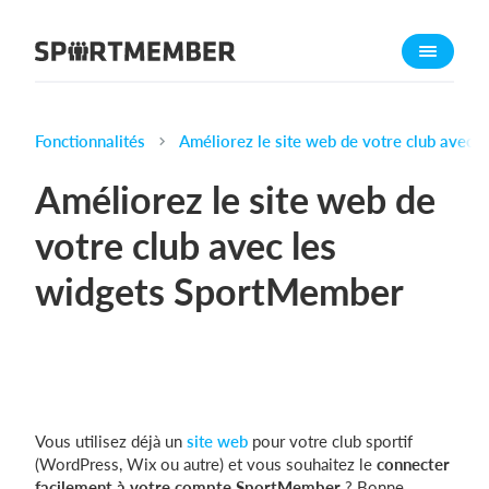
À propos de sportmember
Qui sommes-nous ?
L'équipe SportMember
Fonctionnalités
Améliorez le site web de votre club avec
Carrière
Améliorez le site web de
Fonctionnalités
votre club avec les
Calendrier sportif
widgets SportMember
Collecte de cotisations
Module de site Web
Application sportive
Boutique en ligne
Vous utilisez déjà un
site web
pour votre club sportif
Combien ça coûte ?
(WordPress, Wix ou autre) et vous souhaitez le
connecter
Français
facilement à votre compte SportMember
? Bonne